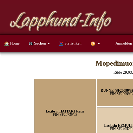
Home
Suchen
Statistiken
Anmelden
Mopedimuo
Rüde 29.03
RUNNE (SF20099/93
FIN SF20099/9
Lecibsin HAITARI
braun
FIN SF25739/93
Lecibsin HEMULI
FIN SF24052/9