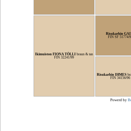
Risukarhin GA
FIN SF 51774/
Ikimuiston FIONA TÖLLI
braun & tan
FIN 32241/99
Risukarhin IHMES
br
FIN 34156/96
Powerd by
B