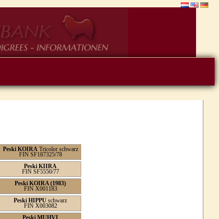
Peski KOIRA
Tricolor schwarz
FIN SF187325/78
Peski KIIRA
FIN SF5550/77
Peski KOIRA (1983)
FIN X001183
Peski HIPPU
schwarz
FIN X003082
Peski MUHVI