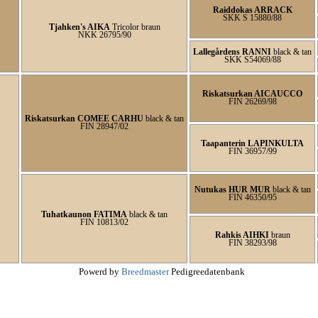
Raiddokas ARRACK
SKK S 15880/88
Tjahken's AIKA
Tricolor braun
NKK 26795/90
Lallegårdens RANNI
black & tan
SKK S54069/88
Riskatsurkan AICAUCCO
FIN 26269/98
Riskatsurkan COMEE CARHU
black & tan
FIN 28947/02
Taapanterin LAPINKULTA
FIN 36957/99
Nutukas HUR MUR
black & tan
FIN 46350/95
Tuhatkaunon FATIMA
black & tan
FIN 10813/02
Rahkis AIHKI
braun
FIN 38293/98
Powerd by
Breedmaster
Pedigreedatenbank