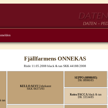
nmelden
Fjällfarmens ONNEKAS
Rüde 11.05.2008 black & tan SKK 44188/2008
SEPPO (08980/85)
DK 08980/85
KELLO ALVI
Unbekannt
SKK 06375/93
Koira FACCA
black & tan
DK 33534/85
& tan