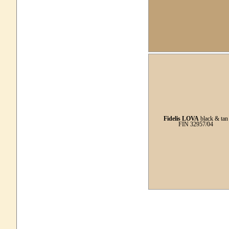
Fidelis LOVA
black & tan
FIN 32957/04