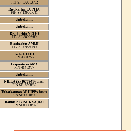
FIN SF 13201X/82
Risukarhin LUPITA
FIN SF 13955F/81
Unbekannt
Unbekannt
Risukarhin YLTIÖ
FIN SF 30926/89
Risukarhin ÄMMI
FIN SF 09560/90
Kello REIJO
FIN 43587/97
Taapanterin AMY
FIN 41413/97
Unbekannt
NILLA (SF16708/89)
braun
FIN SF16708/89
Tuhatkaunon ARHIPPA
braun
FIN SF39916/90
Rahkis SINISUKKA
grau
FIN SF08608/89