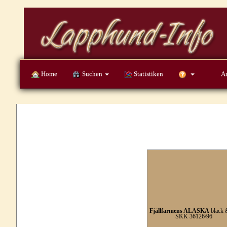
Home
Suchen
Statistiken
A
Fjällfarmens ALASKA
black 
SKK 36126/96